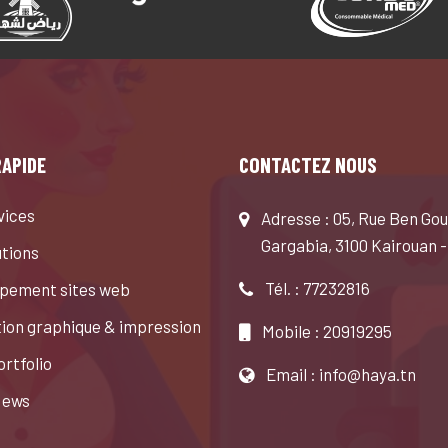
RAPIDE
CONTACTEZ NOUS
vices
Adresse : 05, Rue Ben Gou
Gargabia, 3100 Kairouan -
utions
Tél. : 77232816
pement sites web
ion graphique & impression
Mobile : 20919295
rtfolio
Email : info@haya.tn
News