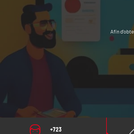
Afin d'obte
+723