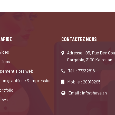
RAPIDE
CONTACTEZ NOUS
vices
Adresse : 05, Rue Ben Gou
Gargabia, 3100 Kairouan -
utions
Tél. : 77232816
pement sites web
ion graphique & impression
Mobile : 20919295
rtfolio
Email : info@haya.tn
News